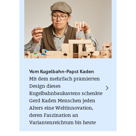
werden kann. Auf der Unterseite
jeder Figur sind die
Einzelstücknummer, die
Auflagenhöhe und das
Herstellungsjahr vermerkt.
Vom Kugelbahn-Papst Kaden
Mit dem mehrfach prämierten
Design dieses
Kugelbahnbaukastens schenkte
Gerd Kaden Menschen jeden
Alters eine Weltinnovation,
deren Faszination an
Variantenreichtum bis heute
ungebrochen ist. Höher, länger,