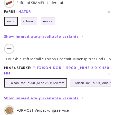
Stiftetui SIMMEL, Lederetui
FARBE:
NATUR
natur
schwarz
mocca
Show immediately available variants
Druckbleistift Metall " Toison Dór "mit Minenspitzer und Clip
MINENSTÄRKE:
" TOISON DÓR " 5900 _MINE 2,0 X 120
MM
" Toison Dór " 5900 _Mine 2,0 x 120 mm
" Toison Dór " 5905_Mine 2,5
Show immediately available variants
FORMOST Verpackungsservice