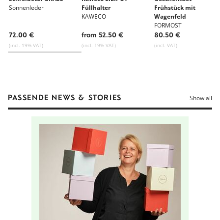
Sonnenleder
Füllhalter
Frühstück mit
KAWECO
Wagenfeld
FORMOST
72.00 €
from 52.50 €
80.50 €
(incl. 19% VAT)
(incl. 19% VAT)
(incl. VAT)
PASSENDE NEWS & STORIES
Show all