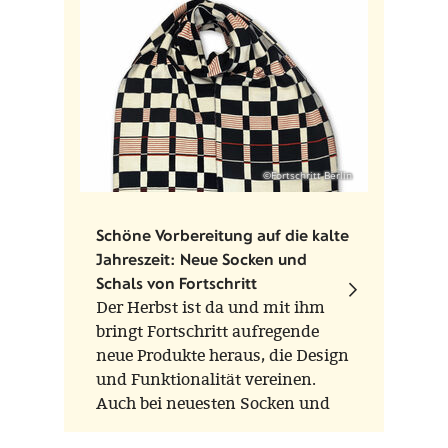
werden kann. Auf der Unterseite
jeder Figur sind die
Einzelstücknummer, die
Auflagenhöhe und das
Herstellungsjahr vermerkt.
©Fortschritt Berlin
Schöne Vorbereitung auf die kalte
Jahreszeit: Neue Socken und
Schals von Fortschritt
Der Herbst ist da und mit ihm
bringt Fortschritt aufregende
neue Produkte heraus, die Design
und Funktionalität vereinen.
Auch bei neuesten Socken und
Schals geht Fortschritt eine