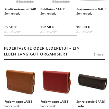
© Sonnenleder
© Sonnenleder
Kreditkartenetui ISAR
Geldbörse SAALE
Portemonnaie NAHE
Sonnenleder
Sonnenleder
Sonnenleder
69.50 €
252.50 €
118.00 €
(incl. 19% VAT)
(incl. 19% VAT)
(incl. 19% VAT)
FEDERTASCHE ODER LEDERETUI - EIN
LEBEN LANG GUT ORGANISIERT
Show all
Federmappe LASSE
Federmappe LASSE
Schreibetuis GRASS
Sonnenleder
Sonnenleder
Farbe