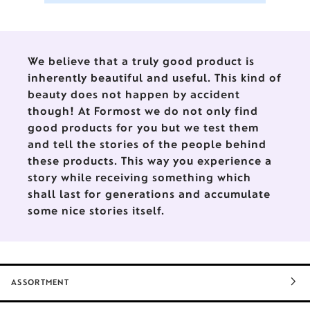
Kreide-Farbe, die nur im warmen
Zustand (Wasserbad) verarbeitet
werden kann. Auf der Unterseite
jeder Figur sind die
We believe that a truly good product is
Einzelstücknummer, die
inherently beautiful and useful. This kind of
Auflagenhöhe und das
beauty does not happen by accident
Herstellungsjahr vermerkt.
though! At Formost we do not only find
good products for you but we test them
and tell the stories of the people behind
these products. This way you experience a
story while receiving something which
shall last for generations and accumulate
some nice stories itself.
ASSORTMENT