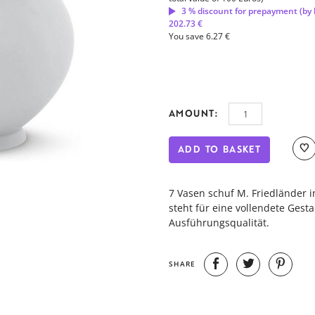
3 % discount for prepayment (by 
202.73 €
You save 6.27 €
AMOUNT:
ADD TO BASKET
7 Vasen schuf M. Friedländer i
steht für eine vollendete Gest
Ausführungsqualität.
SHARE