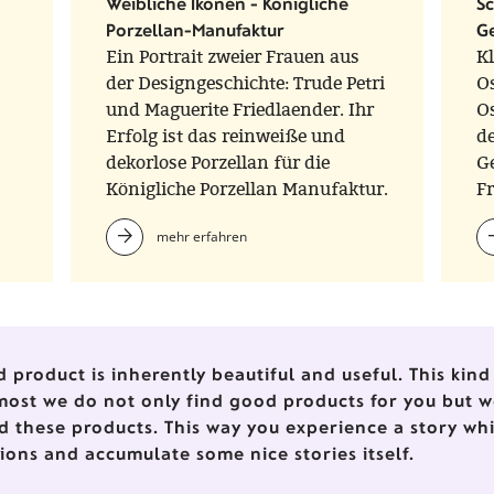
Weibliche Ikonen - Königliche
Sc
Porzellan-Manufaktur
G
Ein Portrait zweier Frauen aus
Kl
der Designgeschichte: Trude Petri
Os
und Maguerite Friedlaender. Ihr
Os
Erfolg ist das reinweiße und
d
dekorlose Porzellan für die
G
Königliche Porzellan Manufaktur.
F
Parallel zu Friedländers
mehr erfahren
ikonischer Vaseserie HALLE,
entwarf Petri das Geschirr
URBINO.
d product is inherently beautiful and useful. This ki
most we do not only find good products for you but w
d these products. This way you experience a story wh
tions and accumulate some nice stories itself.