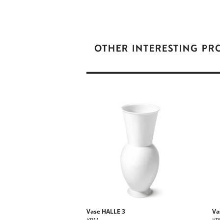
OTHER INTERESTING P
Vase HALLE 3
Va