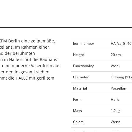
KPM Berlin eine zeitgemäße,
Item number
HA_Va_G: 4
zellans. Im Rahmen einer
und der berühmten
Height
20 cm
 in Halle schuf die Bauhaus-
31 eine moderne Vasenform aus
Functionality
Vase
ter den insgesamt sieben
Diameter
Öffnung Ø 1
mmt die HALLE mit gerilltem
Material
Porzellan
Form
Halle
Mass
1.2 kg
Colors
Weiss