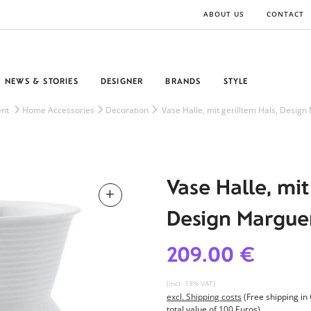
ABOUT US
CONTACT
NEWS & STORIES
DESIGNER
BRANDS
STYLE
nt
Home Accessories
Decoration
Vase Halle, mit gerilltem Hals, Design
Vase Halle, mit
Design Marguer
209.00 €
(incl. 19% VAT)
excl. Shipping costs
(Free shipping i
total value of 100 Euros)