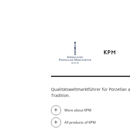
KPM
Qualitätsweltmarktführer für Porzellan a
Tradition.
More about KPM
All products of KPM