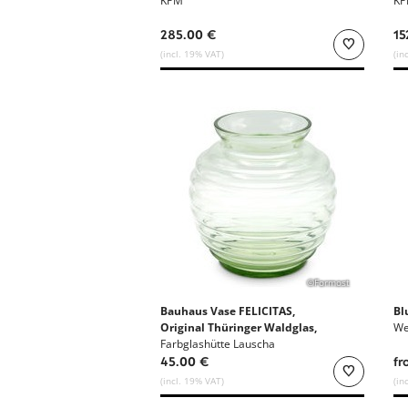
KPM
K
285.00 €
15
(incl. 19% VAT)
(in
©Formost
Bauhaus Vase FELICITAS,
Bl
Original Thüringer Waldglas,
We
Design Richard Lauke
Farbglashütte Lauscha
45.00 €
fr
(incl. 19% VAT)
(in