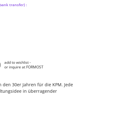
bank transfer) :
add to wishlist -
or inquire at FORMOST
n den 30er Jahren für die KPM. Jede
altungsidee in überragender