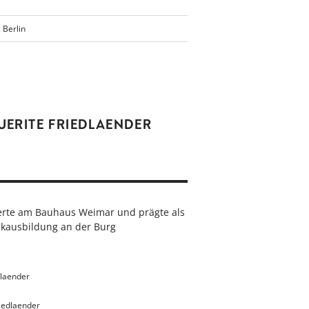
 Berlin
ERITE FRIEDLAENDER
ierte am Bauhaus Weimar und prägte als
ikausbildung an der Burg
dlaender
riedlaender