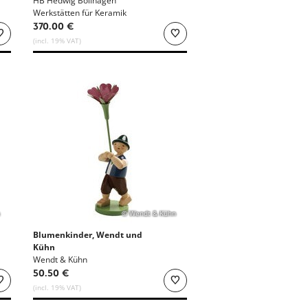
HB Hedwig Bollhagen
Werkstätten für Keramik
370.00 €
(incl. 19% VAT)
© Wendt & Kühn
Blumenkinder, Wendt und
Kühn
Wendt & Kühn
50.50 €
(incl. 19% VAT)