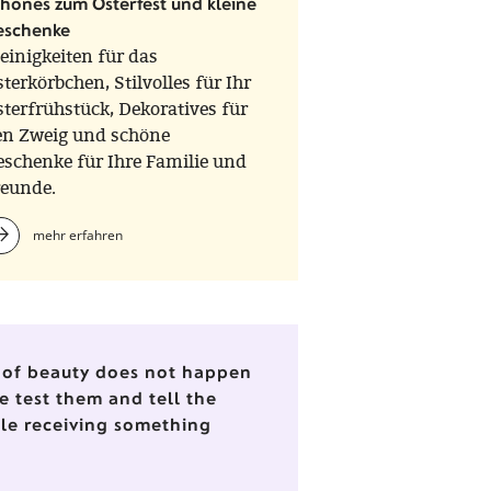
hönes zum Osterfest und kleine
eschenke
einigkeiten für das
terkörbchen, Stilvolles für Ihr
terfrühstück, Dekoratives für
en Zweig und schöne
eschenke für Ihre Familie und
reunde.
mehr erfahren
nd of beauty does not happen
e test them and tell the
ile receiving something