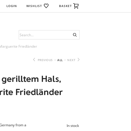
LOGIN
WISHLIST
BASKET
 Marguerite Friedländer
PREVIOUS
·
ALL
·
NEXT
 gerilltem Hals,
ite Friedländer
n Germany from a
In stock