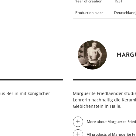
Year of creation
1931
Production place
Deutschland,
MARGU
us Berlin mit königlicher
Marguerite Friedlaender stud
Lehrerin nachhaltig die Keram
Giebichenstein in Halle.
More about Marguerite Frie
All products of Marguerite F