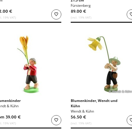
PM
21.5 cm
Fürstenberg
2.00 €
89.00 €
cl. 19% VAT)
(incl. 19% VAT)
© Wendt & Kühn
umenkinder
Blumenkinder, Wendt und
ndt & Kühn
Kühn
Wendt & Kühn
om 39.00 €
56.50 €
cl. 19% VAT)
(incl. 19% VAT)