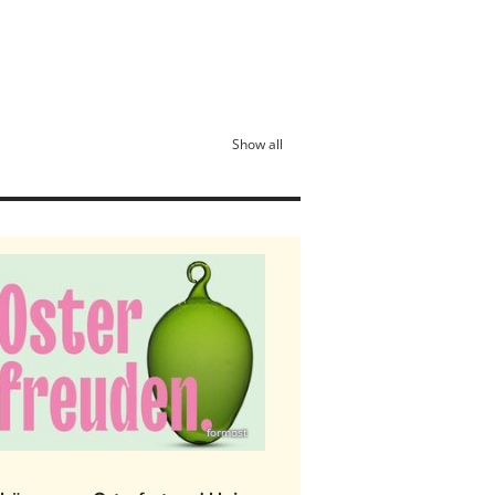
Show all
formost