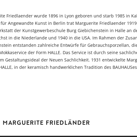
te Friedlaender wurde 1896 in Lyon geboren und starb 1985 in Kal
ür Angewandte Kunst in Berlin trat Marguerite Friedlaender 1919 
rkstatt der Kunstgewerbeschule Burg Giebichenstein in Halle an de
nächst in die Niederlande und 1940 in die USA. Im Rahmen der Zu
tein entstanden zahlreiche Entwürfe für Gebrauchsporzellan, die
 Mokkaservice der Form HALLE. Das Service ist durch seine sachlic
em Gestaltungsideal der Neuen Sachlichkeit. 1931 entwickelte Mar
HALLE, in der keramisch handwerklichen Tradition des BAUHAUSes
R MARGUERITE FRIEDLÄNDER