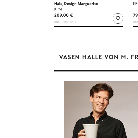
Hals, Design Marguerite
K
Friedländer
KPM
209.00 €
79
(incl. 19% VAT)
(in
VASEN HALLE VON M. F