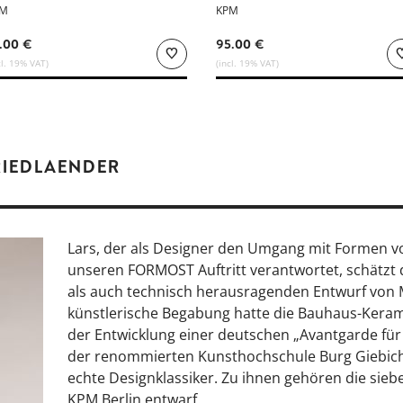
PM
KPM
.00 €
95.00 €
cl. 19% VAT)
(incl. 19% VAT)
RIEDLAENDER
Lars, der als Designer den Umgang mit Formen vo
unseren FORMOST Auftritt verantwortet, schätzt 
als auch technisch herausragenden Entwurf von M
künstlerische Begabung hatte die Bauhaus-Keram
der Entwicklung einer deutschen „Avantgarde für d
der renommierten Kunsthochschule Burg Giebichen
echte Designklassiker. Zu ihnen gehören die siebe
KPM Berlin entwarf.