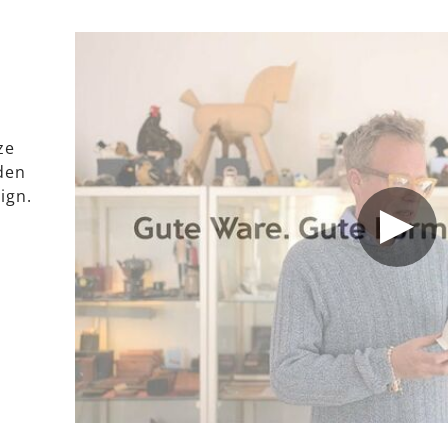
ze
den
ign.