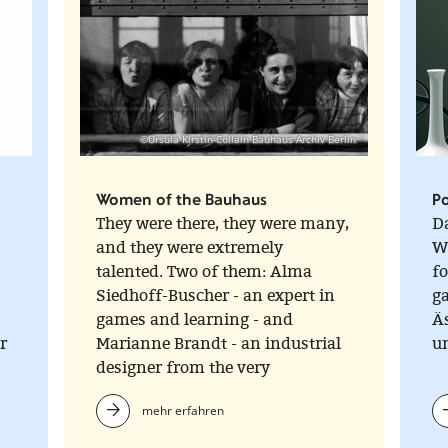
©Ursula Kirstin-Collain Bauhaus Archiv Berlin
Women of the Bauhaus
P
They were there, they were many,
Da
and they were extremely
Wa
talented. Two of them: Alma
fo
Siedhoff-Buscher - an expert in
g
games and learning - and
Äs
r
Marianne Brandt - an industrial
un
designer from the very
beginning.
mehr erfahren