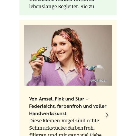
lebenslange Begleiter. Sie zu
verschenken ist sinnhaft. Noch
Generationen später sind sie
präsent wie am ersten Tag.
Formost lädt Sie dazu ein,
sinnhaft zu verschenken - von
der Verpackung angefangen, bis
zum Produkt.
©FORMOST
Von Amsel, Fink und Star –
Federleicht, farbenfroh und voller
Handwerkskunst
Diese kleinen Vögel sind echte
Schmuckstücke: farbenfroh,
filigran und mit ganz viel Liebe