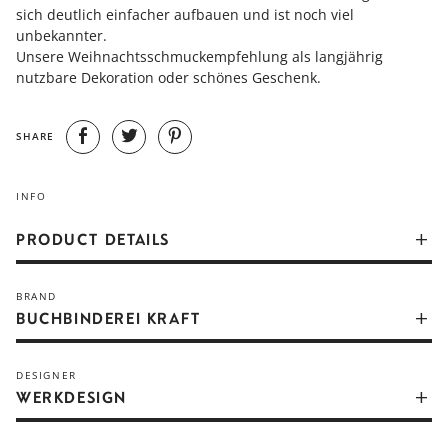
sich deutlich einfacher aufbauen und ist noch viel
unbekannter.
Unsere Weihnachtsschmuckempfehlung als langjährig
nutzbare Dekoration oder schönes Geschenk.
SHARE
INFO
PRODUCT DETAILS
Der Annaberger Faltstern (nach seinem Erfinder Kurt Karl
BRAND
Friedrich auch Friedrich-Stern genannt) ist ein beleuchteter
BUCHBINDEREI KRAFT
Weihnachtsstern aus Annaberg-Buchholz im Erzgebirge, der
seit 1924 produziert wird. Er gilt neben dem Herrnhuter
Stern typischer traditioneller Adventsstern aus Sachsen.
DESIGNER
WERKDESIGN
Benannt ist der Stern nach dem Herstellungsort Annaberg im
Erzgebirge. Dort wird der Stern seit 1924 in Handarbeit