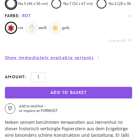
No.5 (44 x 56 cm)
No.7 (52 x 67 cm)
No.3 (28 x 36 cm
FARBE:
ROT
rot
weiß
gelb
close all
Show immediately available variants
AMOUNT:
ADD TO BASKET
add to wishlist -
or inquire at FORMOST
Neben seinem berühmten Verwandten aus Herrenhut ist
dieser historisch verbürgte Papierstern aus dem Erzgebirge
eine besonders schöne Konstruktion und Gestaltung. Er läßt