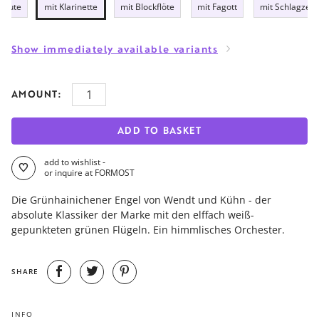
 Laute
mit Klarinette
mit Blockflöte
mit Fagott
mit Schlagzeu
Show immediately available variants
AMOUNT:
ADD TO BASKET
add to wishlist -
or inquire at FORMOST
Die Grünhainichener Engel von Wendt und Kühn - der
absolute Klassiker der Marke mit den elffach weiß-
gepunkteten grünen Flügeln. Ein himmlisches Orchester.
SHARE
INFO