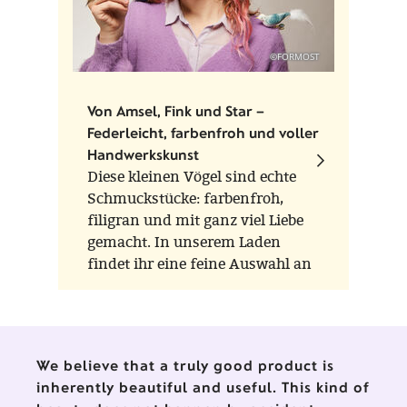
©FORMOST
Von Amsel, Fink und Star –
Federleicht, farbenfroh und voller
Handwerkskunst
Diese kleinen Vögel sind echte
Schmuckstücke: farbenfroh,
filigran und mit ganz viel Liebe
gemacht. In unserem Laden
findet ihr eine feine Auswahl an
Glasvögeln der Marken Scheler
Ambient Lauscha und Thüringer
Weihnacht aus der
Waldglasbläserei – zwei
We believe that a truly good product is
Werkstätten, die für
inherently beautiful and useful. This kind of
traditionelles Handwerk und