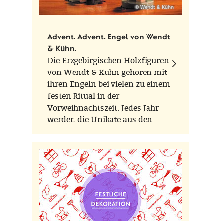
© Wendt & Kühn
Advent. Advent. Engel von Wendt
& Kühn.
Die Erzgebirgischen Holzfiguren
von Wendt & Kühn gehören mit
ihren Engeln bei vielen zu einem
festen Ritual in der
Vorweihnachtszeit. Jedes Jahr
werden die Unikate aus den
Schächtelchen genommen und
an einem hübschen Platz
dekoriert. Eine jede Holzfigur ist
in liebevoller Handarbeit mit
ruhiger Hand entstanden.