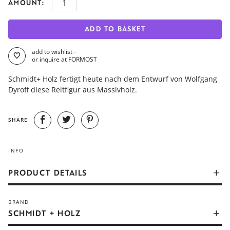
AMOUNT:
ADD TO BASKET
add to wishlist -
or inquire at FORMOST
Schmidt+ Holz fertigt heute nach dem Entwurf von Wolfgang
Dyroff diese Reitfigur aus Massivholz.
SHARE
INFO
PRODUCT DETAILS
Die Holzfigur ist der große Bruder der Miniatur Spielbox "
BRAND
Pferdestall" vom Formgestalter Wolfgang Dyroff.
SCHMIDT + HOLZ
Das Figuren Ensemble entwarf er 1948 als Student bei