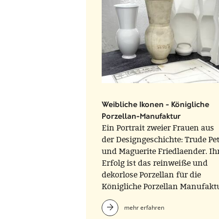
Weibliche Ikonen - Königliche
Porzellan-Manufaktur
Ein Portrait zweier Frauen aus
der Designgeschichte: Trude Pet
und Maguerite Friedlaender. Ih
Erfolg ist das reinweiße und
dekorlose Porzellan für die
Königliche Porzellan Manufaktu
Parallel zu Friedländers
mehr erfahren
ikonischer Vaseserie HALLE,