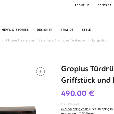
ABOUT US
CONTACT
NEWS & STORIES
DESIGNER
BRANDS
STYLE
nt
Home Accessories
Beschläge
Gropius Türdrücker mit Langschild
Gropius Türdr
Griffstück und
490.00 €
(incl. 19% VAT)
excl. Shipping costs
(Free shipping i
total value of 100 Euros)