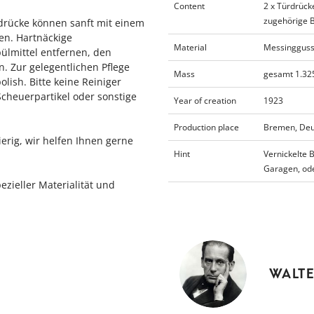
Content
2 x Türdrücke
zugehörige B
drücke können sanft mit einem
en. Hartnäckige
Material
Messingguss 
ülmittel entfernen, den
. Zur gelegentlichen Pflege
Mass
gesamt 1.32
lish. Bitte keine Reiniger
Scheuerpartikel oder sonstige
Year of creation
1923
Production place
Bremen, Deu
ierig, wir helfen Ihnen gerne
Hint
Vernickelte 
Garagen, ode
ezieller Materialität und
WALTE