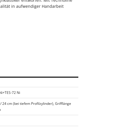
gnklassiker entworfen. Mit Technoline
alität in aufwendiger Handarbeit
i+TES-72 Ni
/ 24 cm (bei tiefem Profilzylinder), Grifflänge
m