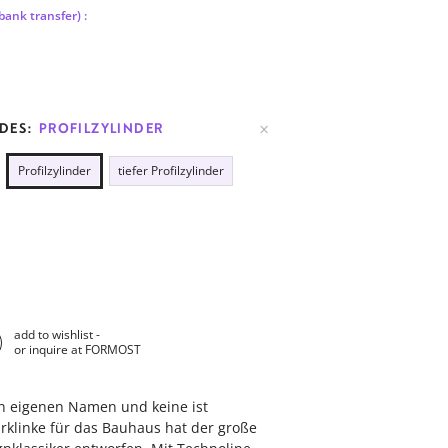
bank transfer) :
LDES:
PROFILZYLINDER
Profilzylinder
tiefer Profilzylinder
add to wishlist -
or inquire at FORMOST
n eigenen Namen und keine ist
rklinke für das Bauhaus hat der große