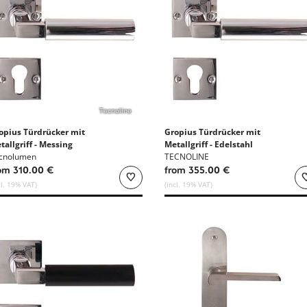
Tecnoline
opius Türdrücker mit
Gropius Türdrücker mit
tallgriff - Messing
Metallgriff - Edelstahl
cnolumen
TECNOLINE
om 310.00 €
from 355.00 €
cl. 19% VAT)
(incl. 19% VAT)