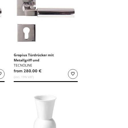
Gropius Türdrücker mit
Metallgriff und
Blindschildern - Edelstahl
TECNOLINE
from 280.00 €
(incl. 19% VAT)