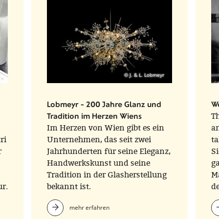
© J. & L. Lobmeyr
Lobmeyr - 200 Jahre Glanz und
W
Tradition im Herzen Wiens
Th
Im Herzen von Wien gibt es ein
a
ri
Unternehmen, das seit zwei
ta
r
Jahrhunderten für seine Eleganz,
Si
Handwerkskunst und seine
g
Tradition in der Glasherstellung
Ma
r.
bekannt ist.
de
b
mehr erfahren