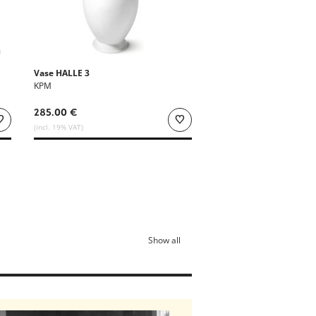
Vase HALLE 3
KPM
285.00 €
(incl. 19% VAT)
Show all