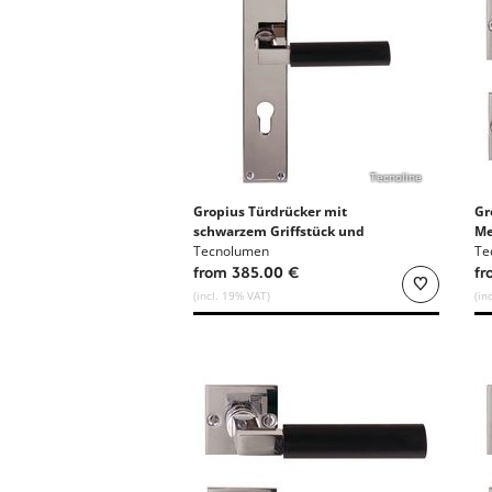
Tecnoline
Gropius Türdrücker mit
Gr
schwarzem Griffstück und
Me
Langschild
Tecnolumen
Te
from 385.00 €
fr
(incl. 19% VAT)
(in