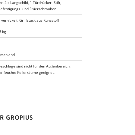
r, 2 x Langschild, 1 Türdrücker -Stift,
efestigungs- und Fixierschrauben
vernickelt, Griffstück aus Kunsstoff
5 kg
tschland
Beschläge sind nicht für den Außenbereich,
r feuchte Kellerräume geeignet.
R GROPIUS