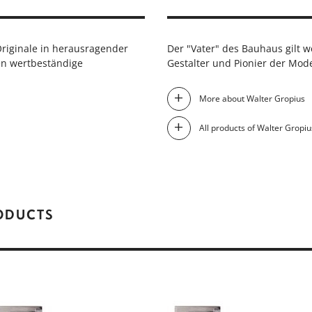
 Originale in herausragender
Der "Vater" des Bauhaus gilt w
ken wertbeständige
Gestalter und Pionier der Mod
More about Walter Gropius
All products of Walter Gropiu
RODUCTS