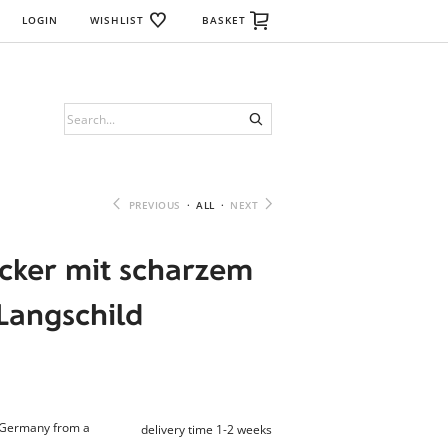
LOGIN
WISHLIST
BASKET
PREVIOUS
·
ALL
·
NEXT
ücker mit scharzem
 Langschild
n Germany from a
delivery time 1-2 weeks