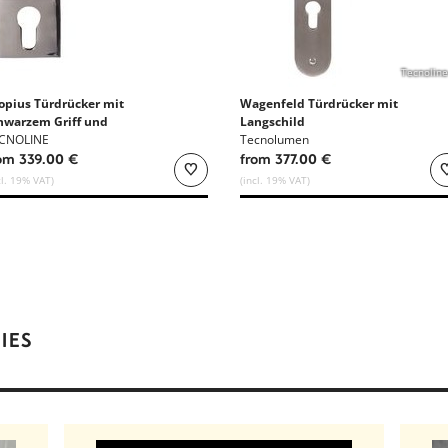
Tecnoline
opius Türdrücker mit
Wagenfeld Türdrücker mit
hwarzem Griff und
Langschild
indschildern - Edelstahl
CNOLINE
Tecnolumen
om 339.00 €
from 377.00 €
cl. 19% VAT)
(incl. 19% VAT)
IES