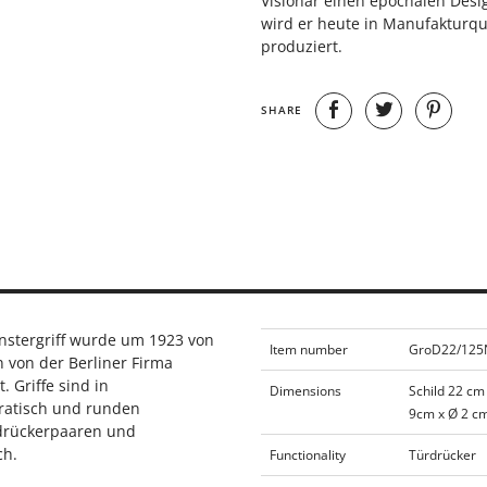
Visionär einen epochalen Desi
wird er heute in Manufakturqu
produziert.
SHARE
enstergriff wurde um 1923 von
Item number
GroD22/125N
 von der Berliner Firma
. Griffe sind in
Dimensions
Schild 22 cm 
dratisch und runden
9cm x Ø 2 c
drückerpaaren und
ch.
Functionality
Türdrücker