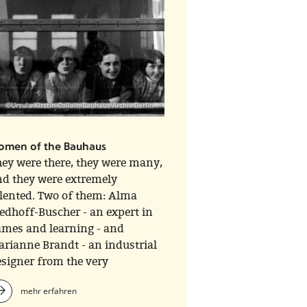
©Ursula Kirstin-Collain Bauhaus Archiv Berlin
omen of the Bauhaus
ey were there, they were many,
nd they were extremely
lented. Two of them: Alma
edhoff-Buscher - an expert in
ames and learning - and
rianne Brandt - an industrial
signer from the very
eginning.
mehr erfahren