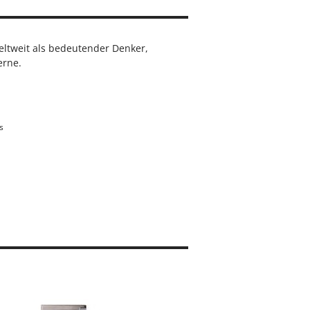
eltweit als bedeutender Denker,
erne.
s