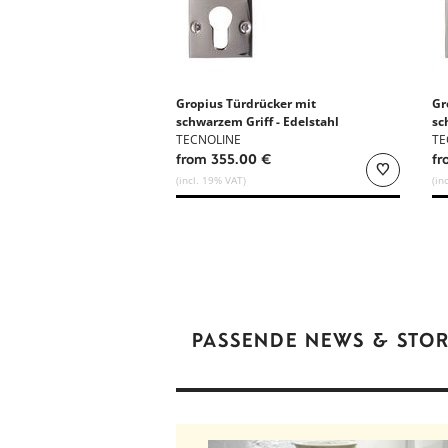
Gropius Türdrücker mit
Gr
schwarzem Griff - Edelstahl
sc
TECNOLINE
Bl
TE
from 355.00 €
fr
(incl. 19% VAT)
(in
PASSENDE NEWS & STOR