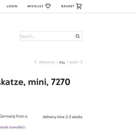
LOGIN
WISHLIST
BASKET
PREVIOUS
·
ALL
·
NEXT
katze, mini, 7270
n Germany from a
delivery time 2-3 weeks
bank transfer) :