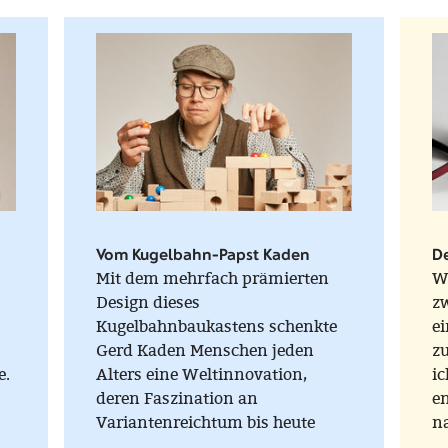
Vom Kugelbahn-Papst Kaden
D
Mit dem mehrfach prämierten
W
Design dieses
z
Kugelbahnbaukastens schenkte
ei
Gerd Kaden Menschen jeden
zu
e.
Alters eine Weltinnovation,
ic
deren Faszination an
e
Variantenreichtum bis heute
n
en
ungebrochen ist. Höher, länger,
o