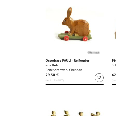
©formost
Osterhase FAULI - Reifentier
Pf
aus Holz
Sc
Reifendrehwerk Christian
Werner
29.50 €
62
(incl. 19% VAT)
(in