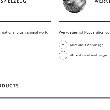
 SPIELZEUG
WERK
ernational plush animal world
Werkdesign ist Kooperation ode
More about Werkdesign
All products of Werkdesign
RODUCTS