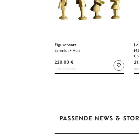
Figurensatz
Le
Schmidt + Holz
(4
Lä
Ch
220.00 €
21
(incl. 19% VAT)
(in
PASSENDE NEWS & STOR