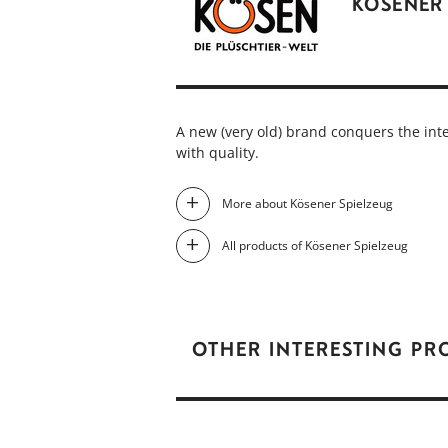
KÖSENER
A new (very old) brand conquers the int
with quality.
More about Kösener Spielzeug
All products of Kösener Spielzeug
OTHER INTERESTING P