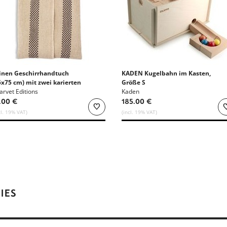
inen Geschirrhandtuch
KADEN Kugelbahn im Kasten,
5x75 cm) mit zwei karierten
Größe S
ngsstreifen
arvet Editions
Kaden
.00 €
185.00 €
cl. 19% VAT)
(incl. 19% VAT)
IES