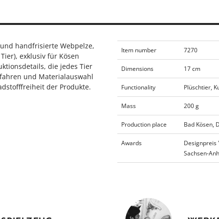
 und handfrisierte Webpelze,
Item number
7270
 Tier), exklusiv für Kösen
ktionsdetails, die jedes Tier
Dimensions
17 cm
rfahren und Materialauswahl
dstofffreiheit der Produkte.
Functionality
Plüschtier, K
Mass
200 g
Production place
Bad Kösen, 
Awards
Designpreis 
Sachsen-Anh