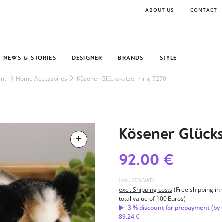
ABOUT US
CONTACT
NEWS & STORIES
DESIGNER
BRANDS
STYLE
nt
Home Accessories
Kösener Glückskatze, mini, 7270
Kösener Glücks
92.00 €
(incl. 19% VAT)
excl. Shipping costs
(Free shipping i
total value of 100 Euros)
3 % discount for prepayment (by 
89.24 €