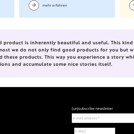
mehr erfahren
et
verrückter - Hauptsache die
te
Kugel rollt!
d product is inherently beautiful and useful. This ki
most we do not only find good products for you but w
d these products. This way you experience a story wh
tions and accumulate some nice stories itself.
(un)subscribe newsletter