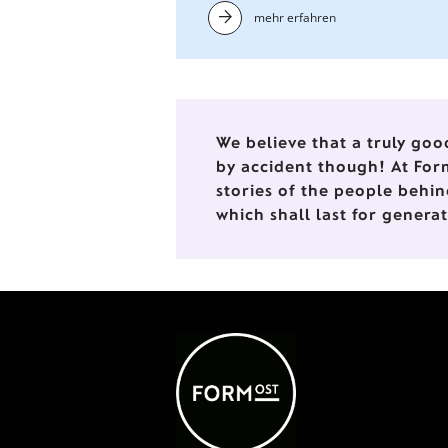
mehr erfahren
Zustand (Wasserbad) verarbeit
werden kann. Auf der Untersei
jeder Figur sind die
Einzelstücknummer, die
Auflagenhöhe und das
Herstellungsjahr vermerkt.
We believe that a truly goo
by accident though! At For
stories of the people behin
which shall last for genera