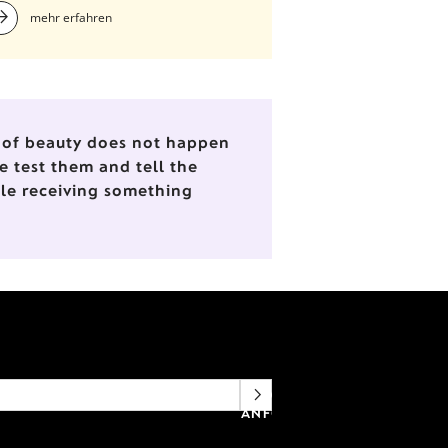
mehr erfahren
nd of beauty does not happen
e test them and tell the
ile receiving something
NEWSLETTERANMELDUNG
ANFORDERN