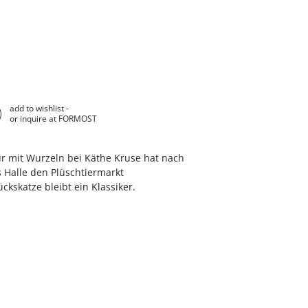
add to wishlist -
or inquire at FORMOST
ur mit Wurzeln bei Käthe Kruse hat nach
 Halle den Plüschtiermarkt
ückskatze bleibt ein Klassiker.