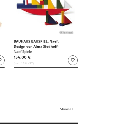
©Formost
BAUHAUS BAUSPIEL, Naef,
Design von Alma Siedhoff-
Buscher
Naef Spiele
154.00 €
(incl. 19% VAT)
Show all