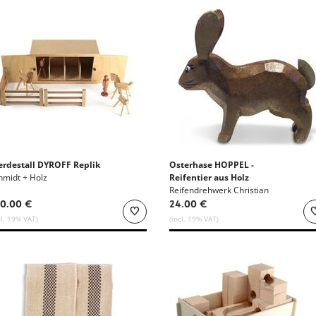
erdestall DYROFF Replik
Osterhase HOPPEL -
hmidt + Holz
Reifentier aus Holz
Reifendrehwerk Christian
Werner
0.00 €
24.00 €
cl. 19% VAT)
(incl. 19% VAT)