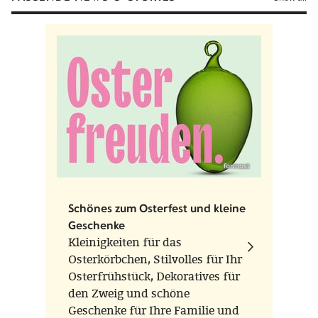
Functionality
Dekoration
Material
Holz, bemalt
Mass
12 g
Production place
Seiffen, Deutschland
formost
Schönes zum Osterfest und kleine
Geschenke
Kleinigkeiten für das
Osterkörbchen, Stilvolles für Ihr
Osterfrühstück, Dekoratives für
den Zweig und schöne
Geschenke für Ihre Familie und