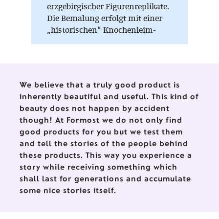
erzgebirgischer Figurenreplikate.
Die Bemalung erfolgt mit einer
„historischen“ Knochenleim-
Kreide-Farbe, die nur im warmen
Zustand (Wasserbad) verarbeitet
werden kann. Auf der Unterseite
jeder Figur sind die
We believe that a truly good product is
Einzelstücknummer, die
inherently beautiful and useful. This kind of
Auflagenhöhe und das
beauty does not happen by accident
Herstellungsjahr vermerkt.
though! At Formost we do not only find
good products for you but we test them
and tell the stories of the people behind
these products. This way you experience a
story while receiving something which
shall last for generations and accumulate
some nice stories itself.