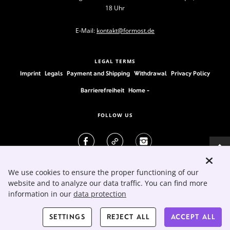
18 Uhr
E-Mail:
kontakt@formost.de
LEGAL TERMS
Imprint
Legals
Payment and Shipping
Withdrawal
Privacy Policy
Barrierefreiheit
Home -
FOLLOW US
We use cookies to ensure the proper functioning of our
website and to analyze our data traffic. You can find more
information in our
data protection
SETTINGS
REJECT ALL
ACCEPT ALL