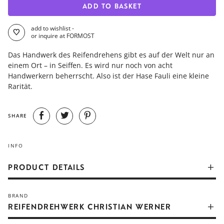
ADD TO BASKET
add to wishlist -
or inquire at FORMOST
Das Handwerk des Reifendrehens gibt es auf der Welt nur an
einem Ort – in Seiffen. Es wird nur noch von acht
Handwerkern beherrscht. Also ist der Hase Fauli eine kleine
Rarität.
SHARE
INFO
PRODUCT DETAILS
Das Handwerk des Reifendrehens gibt es auf der Welt nur an
BRAND
einem Ort – in Seiffen. Es wird nur noch von acht
REIFENDREHWERK CHRISTIAN WERNER
Handwerkern beherrscht. Christian Werner ist einer von
ihnen. Das Reifendrehen entstand mit dem Niedergang des