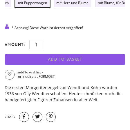
t Korb
mit Puppenwagen
mit Herz und Blume
mit Blume, für Buc
* Achtung! Diese Ware ist derzeit vergriffen!
AMOUNT:
ADD TO BASKET
add to wishlist -
or inquire at FORMOST
Die ersten Margeritenengel von Wendt und Kühn wurden
1936 von Olly Wendt erschaffen. Heute schmücken noch die
handgefertigten Figuren Zuhausen in aller Welt.
SHARE