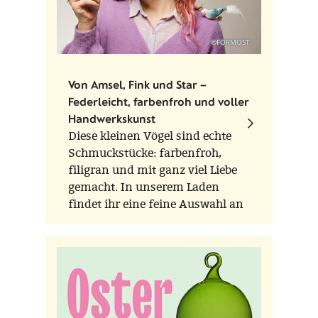
©FORMOST
Von Amsel, Fink und Star –
Federleicht, farbenfroh und voller
Handwerkskunst
Diese kleinen Vögel sind echte
Schmuckstücke: farbenfroh,
filigran und mit ganz viel Liebe
gemacht. In unserem Laden
findet ihr eine feine Auswahl an
Glasvögeln der Marken Scheler
Ambient Lauscha und Thüringer
Weihnacht aus der
Waldglasbläserei – zwei
Werkstätten, die für
traditionelles Handwerk und