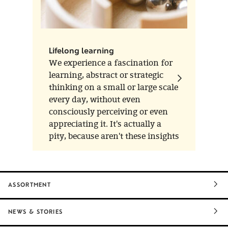
Lifelong learning
We experience a fascination for
learning, abstract or strategic
thinking on a small or large scale
every day, without even
consciously perceiving or even
appreciating it. It's actually a
pity, because aren't these insights
and experiences exactly what
makes us who we are? Give
them space, and we'll give you
the tools:
ASSORTMENT
NEWS & STORIES