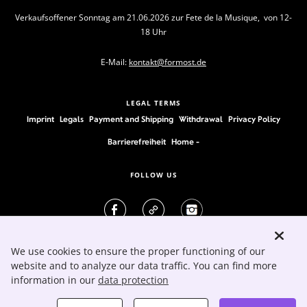
Verkaufsoffener Sonntag am 21.06.2026 zur Fete de la Musique, von 12-
18 Uhr
E-Mail:
kontakt@formost.de
LEGAL TERMS
Imprint
Legals
Payment and Shipping
Withdrawal
Privacy Policy
Barrierefreiheit
Home -
FOLLOW US
We use cookies to ensure the proper functioning of our
website and to analyze our data traffic. You can find more
information in our
data protection