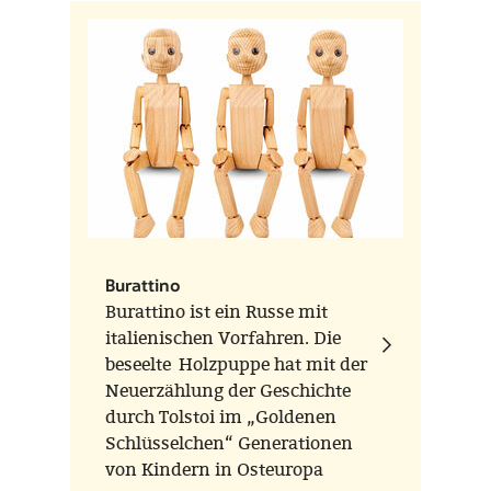
makes us who we are? Give
them space, and we'll give you
the tools:
Burattino
Burattino ist ein Russe mit
italienischen Vorfahren. Die
beseelte Holzpuppe hat mit der
Neuerzählung der Geschichte
durch Tolstoi im „Goldenen
Schlüsselchen“ Generationen
von Kindern in Osteuropa