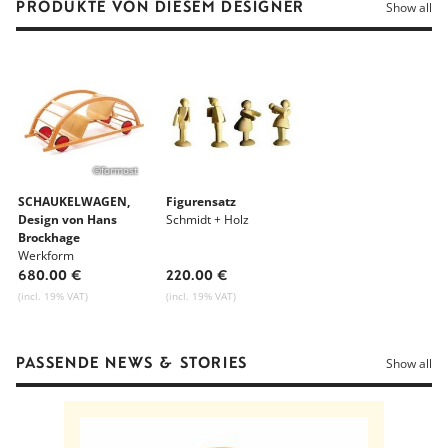
PRODUKTE VON DIESEM DESIGNER
Show all
©formost
SCHAUKELWAGEN,
Figurensatz
Design von Hans
Schmidt + Holz
Brockhage
Werkform
680.00 €
220.00 €
(incl. 19% VAT)
(incl. 19% VAT)
PASSENDE NEWS & STORIES
Show all