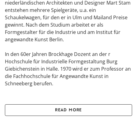
niederländischen Architekten und Designer Mart Stam
entstehen mehrere Spielgeräte, u.a. ein
Schaukelwagen, für den er in Ulm und Mailand Preise
gewinnt. Nach dem Studium arbeitet er als
Formgestalter für die Industrie und am Institut für
angewandte Kunst Berlin.
In den 60er Jahren Brockhage Dozent an der r
Hochschule für Industrielle Formgestaltung Burg
Giebichenstein in Halle. 1970 wird er zum Professor an
die Fachhochschule für Angewandte Kunst in
Schneeberg berufen.
Bis zu seinem Tod veröffentlicht Hans Brockhage
mehrere Bücher über die Erzgebirgische Schnitzkunst,
READ MORE
sein eigenes Schaffen und Marianne Brandt, mit der
ihn eine enge Freundschaft verbindet. Hans Brockhage
stirbt 83-jährig in seiner Geburtsstadt Schwarzenberg.