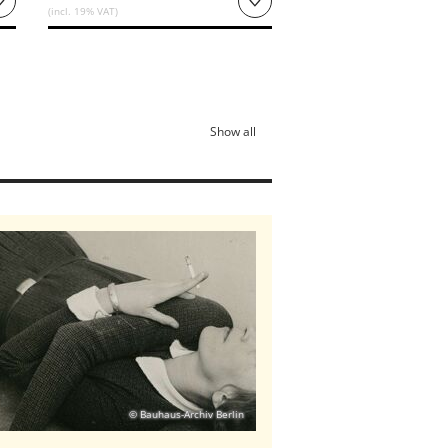
(incl. 19% VAT)
Show all
© Bauhaus-Archiv Berlin