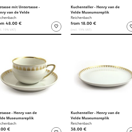
etasse mit Untertasse -
Kuchenteller - Henry van de
nry van de Velde
Velde Museumsreplik
seumsreplik
ichenbach
Reichenbach
om 48.00 €
from 18.00 €
cl. 19% VAT)
(incl. 19% VAT)
etasse - Henry van de
Kuchenteller - Henry van de
lde Museumsreplik
Velde Museumsreplik
ichenbach
Reichenbach
.00 €
38.00 €