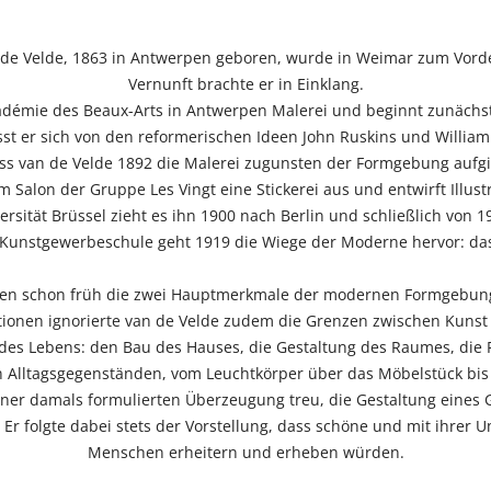
 de Velde, 1863 in Antwerpen geboren, wurde in Weimar zum Vorde
Vernunft brachte er in Einklang.
cadémie des Beaux-Arts in Antwerpen Malerei und beginnt zunächst
st er sich von den reformerischen Ideen John Ruskins und William M
ss van de Velde 1892 die Malerei zugunsten der Formgebung aufgi
em Salon der Gruppe Les Vingt eine Stickerei aus und entwirft Illus
versität Brüssel zieht es ihn 1900 nach Berlin und schließlich von 
Kunstgewerbeschule geht 1919 die Wiege der Moderne hervor: da
men schon früh die zwei Hauptmerkmale der modernen Formgebung 
tionen ignorierte van de Velde zudem die Grenzen zwischen Kuns
 des Lebens: den Bau des Hauses, die Gestaltung des Raumes, die
 Alltagsgegenständen, vom Leuchtkörper über das Möbelstück bis 
einer damals formulierten Überzeugung treu, die Gestaltung eines
 Er folgte dabei stets der Vorstellung, dass schöne und mit ihr
Menschen erheitern und erheben würden.