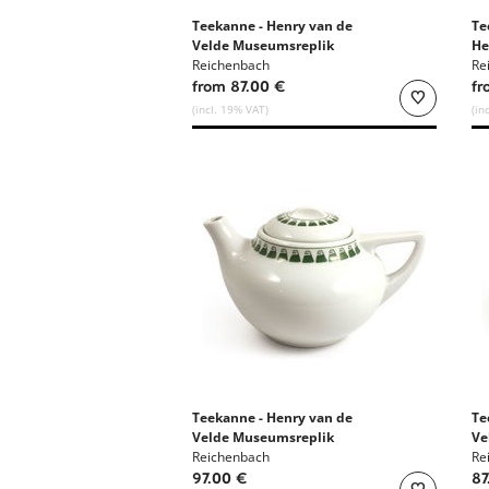
Teekanne - Henry van de
Te
Velde Museumsreplik
He
Reichenbach
Mu
Re
from 87.00 €
fr
(incl. 19% VAT)
(in
Teekanne - Henry van de
Te
Velde Museumsreplik
Ve
Reichenbach
Re
97.00 €
87