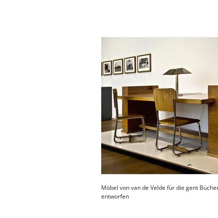
Möbel von van de Velde für die gent Büche
entworfen