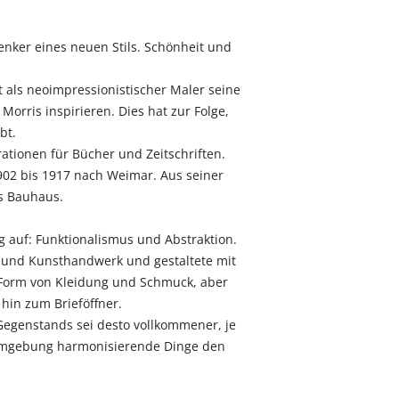
nker eines neuen Stils. Schönheit und
 als neoimpressionistischer Maler seine
orris inspirieren. Dies hat zur Folge,
bt.
trationen für Bücher und Zeitschriften.
1902 bis 1917 nach Weimar. Aus seiner
s Bauhaus.
auf: Funktionalismus und Abstraktion.
t und Kunsthandwerk und gestaltete mit
 Form von Kleidung und Schmuck, aber
hin zum Brieföffner.
 Gegenstands sei desto vollkommener, je
er Umgebung harmonisierende Dinge den