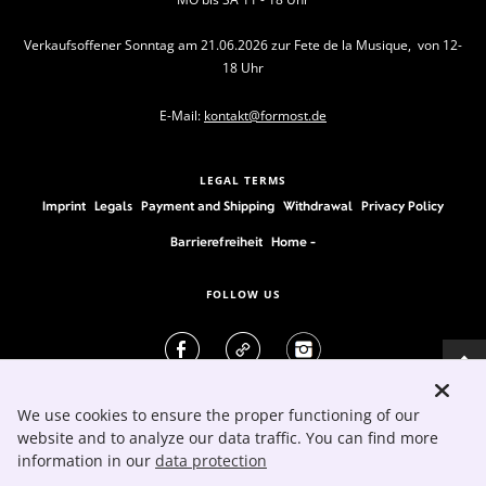
Verkaufsoffener Sonntag am 21.06.2026 zur Fete de la Musique, von 12-
18 Uhr
E-Mail:
kontakt@formost.de
LEGAL TERMS
Imprint
Legals
Payment and Shipping
Withdrawal
Privacy Policy
Barrierefreiheit
Home -
FOLLOW US
We use cookies to ensure the proper functioning of our
website and to analyze our data traffic. You can find more
information in our
data protection