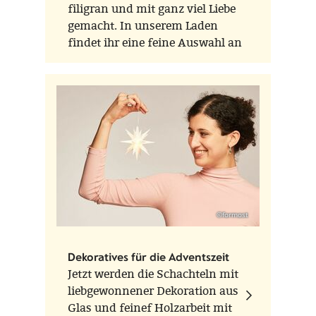
filigran und mit ganz viel Liebe
gemacht. In unserem Laden
findet ihr eine feine Auswahl an
Glasvögeln der Marken Scheler
Ambient Lauscha und Thüringer
Weihnacht aus der
Waldglasbläserei – zwei
Werkstätten, die für
traditionelles Handwerk und
liebevolle Detailarbeit stehen.
©formost
Dekoratives für die Adventszeit
Jetzt werden die Schachteln mit
liebgewonnener Dekoration aus
Glas und feinef Holzarbeit mit