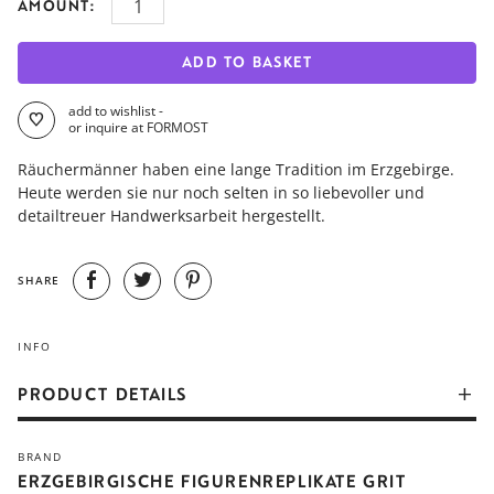
AMOUNT:
ADD TO BASKET
add to wishlist -
or inquire at FORMOST
Räuchermänner haben eine lange Tradition im Erzgebirge.
Heute werden sie nur noch selten in so liebevoller und
detailtreuer Handwerksarbeit hergestellt.
SHARE
INFO
PRODUCT DETAILS
Der Räuchermann wurde um 1830 erstmals erwähnt, seine
BRAND
Herstellung und sein Gebrauch sind heute ein fester
ERZGEBIRGISCHE FIGURENREPLIKATE GRIT