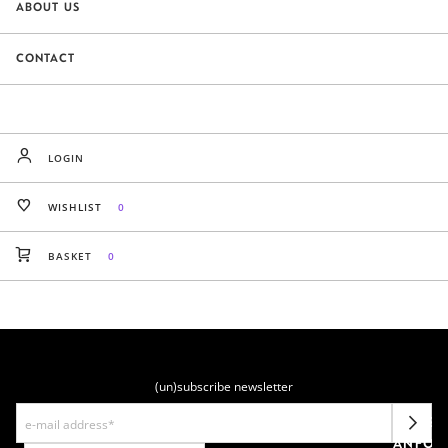
ABOUT US
CONTACT
LOGIN
WISHLIST
0
BASKET
0
(un)subscribe newsletter
NEWSL
ANFOR