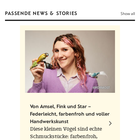
Hint
Jede Figur ist in Handarbeit (Unikat) gefertigt und
PASSENDE NEWS & STORIES
Show all
kann von der Abbildung abweichen.
©FORMOST
Von Amsel, Fink und Star –
Federleicht, farbenfroh und voller
Handwerkskunst
Diese kleinen Vögel sind echte
Schmuckstücke: farbenfroh,