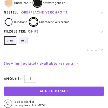
Buche natur
schwarz gebeizt
GESTELL:
OBERFLÄCHE VERCHROMT
Rundrohr
Oberfläche verchromt
FILZGLEITER:
OHNE
ohne
mit
close all
Show immediately available variants
AMOUNT:
ADD TO BASKET
add to wishlist -
or inquire at FORMOST