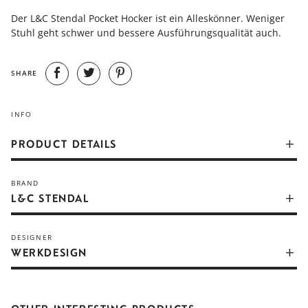
Der L&C Stendal Pocket Hocker ist ein Alleskönner. Weniger
Stuhl geht schwer und bessere Ausführungsqualität auch.
SHARE
INFO
PRODUCT DETAILS
Der L&C pocket ist ein Alleskönner. Er ist klein, schnell zur
BRAND
Hand, stapelbar und somit auch im Handumdrehen wieder
L&C STENDAL
verstaut. Durch die ergonomisch geformte Sitzschale bietet
dieser Hocker maximalen Sitzkomfort. Stabilität gewinnt er
durch seine vier schräg abgewinkelten Beine.
DESIGNER
WERKDESIGN
Item number
pocket_415_Hocker_schwarz gebeizt_verchromt
Height
46 cm