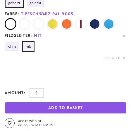
gebeizt
gelackt
FARBE:
TIEFSCHWARZ RAL 9005
FILZGLEITER:
MIT
ohne
mit
close all
AMOUNT:
ADD TO BASKET
add to wishlist -
or inquire at FORMOST