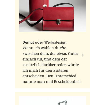
oder lackiert
Form
arno 417
Mass
4 kg
Colors
Tiefschwarz, Signalweiß, Purpurrot, Kobaltblau,
Graphitgrau, Zinkgelb, Signalorange, Lichtblau
Demut oder Werksdesign
Year of creation
1960er Jahre
Wenn ich wählen dürfte
zwischen dem, der etwas Gutes
Production place
Stendal, Deutschland
einfach tut, und dem der
zusätzlich darüber redet, würde
ich mich für den Ersteren
entscheiden. Den Unterschied
nannte man mal Bescheidenheit
oder Demut.