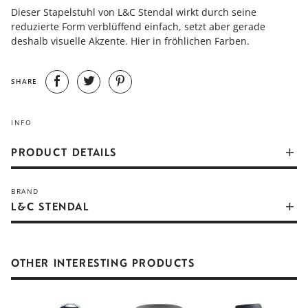
Dieser Stapelstuhl von L&C Stendal wirkt durch seine
reduzierte Form verblüffend einfach, setzt aber gerade
deshalb visuelle Akzente. Hier in fröhlichen Farben.
SHARE
INFO
PRODUCT DETAILS
Wenn man das 20. Jahrhundert mit Blick auf herausragendes
BRAND
Möbeldesign Revue passieren lässt, so kristallisieren sich
L&C STENDAL
zwei besonders produktive Zeiten heraus, in denen viele
markante Entwürfe realisiert
wurden: Die 20er und 30er Jahre mit Ludwig Mies van der
Rohe, Marcel Breuer, Heinz und Bodo Rasch, Carl Fieger,
OTHER INTERESTING PRODUCTS
Mart Stam und Alvar Aalto und die 50er und 60er Jahre mit
Eero Saarinen, CharIes Eames, Harry Bertoia, Max Bill oder
Egon Eiermann um nur einige zu nennen.