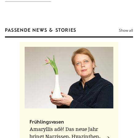
Diameter
Boden Ø 9.5 cm, Öffnung Ø 11.4 cm
Material
Porzellan, spülmaschinenfest, mikrowellengeeignet
Form
Wagenfeld
PASSENDE NEWS & STORIES
Show all
Mass
0.38 kg
Year of creation
1950
Production place
Fürstenberg, Deutschland
Frühlingsvasen
Amaryllis adè! Das neue Jahr
bringt Narzissen, Hyazinthen,