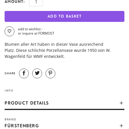
AMOUNT:
ADD TO BASKET
add to wishlist -
or inquire at FORMOST
Blumen aller Art haben in dieser Vase ausreichend
Platz. Diese schlichte Porzellanvase wurde 1950 von W.
Wagenfeld für WMF entwickelt.
SHARE
INFO
PRODUCT DETAILS
Bunte Feld- und Wiesensträuße haben in dieser Vase
BRAND
ausreichend Platz und Wasser. Die Vase wurde 1950 für WMF
FÜRSTENBERG