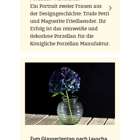
Ein Portrait zweier Frauen aus
der Designgeschichte: Trude Petri
und Maguerite Friedlaender. Ihr
Erfolg ist das reinweiße und
dekorlose Porzellan für die
Königliche Porzellan Manufaktur.
Parallel zu Friedländers
ikonischer Vaseserie HALLE,
entwarf Petri das Geschirr
URBINO.
Zum Glasperlentag nach Lauscha