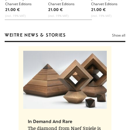
karierten
Charvet Editions
3teiligen Streifen
Charvet Editions
karierten
Charvet Editions
Längsstreifen
Längsstreifen
21.00 €
21.00 €
21.00 €
(incl. 19% VAT)
(incl. 19% VAT)
(incl. 19% VAT)
WEITRE NEWS & STORIES
Show all
In Demand And Rare
The diamond from Naef Spiele is