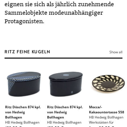
eignen sie sich als jährlich zunehmende
Sammelobjekte modeunabhängiger
Protagonisten.
RITZ FEINE KUGELN
Show all
Ritz Döschen 874 kpl.
Ritz Döschen 874 kpl.
Mocca/-
von Hedwig
von Hedwig
Kakaountertasse 558
Bollhagen
Bollhagen
HB Hedwig Bollhagen
HB Hedwig Bollhagen
HB Hedwig Bollhagen
Werkstätten für