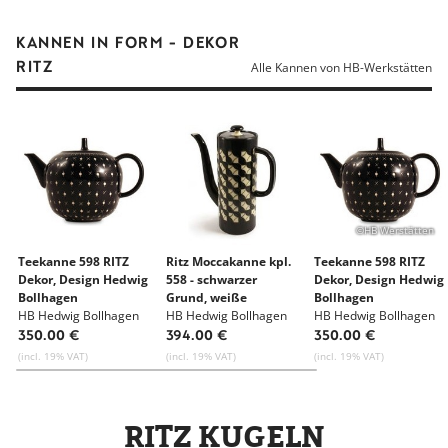
KANNEN IN FORM - DEKOR
RITZ
Alle Kannen von HB-Werkstätten
©HB Werstätten
Teekanne 598 RITZ
Ritz Moccakanne kpl.
Teekanne 598 RITZ
Dekor, Design Hedwig
558 - schwarzer
Dekor, Design Hedwig
Bollhagen
Grund, weiße
Bollhagen
HB Hedwig Bollhagen
geometrische Figuren
HB Hedwig Bollhagen
HB Hedwig Bollhagen
Werkstätten für
Werkstätten für
Werkstätten für
350.00 €
394.00 €
350.00 €
Keramik
Keramik
Keramik
(incl. 19% VAT)
(incl. 19% VAT)
(incl. 19% VAT)
RITZ KUGELN