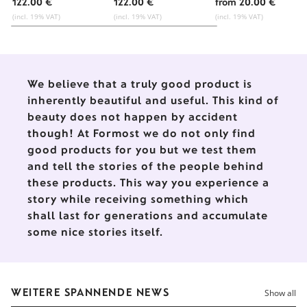
Werkstätten für
Werkstätten für
Keramik
122.00 €
122.00 €
from 20.00 €
Keramik
Keramik
(incl. 19% VAT)
(incl. 19% VAT)
(incl. 19% VAT)
We believe that a truly good product is
inherently beautiful and useful. This kind of
beauty does not happen by accident
though! At Formost we do not only find
good products for you but we test them
and tell the stories of the people behind
these products. This way you experience a
story while receiving something which
shall last for generations and accumulate
some nice stories itself.
WEITERE SPANNENDE NEWS
Show all