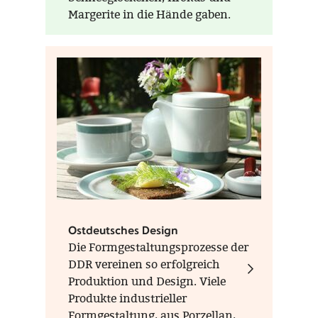
Margerite in die Hände gaben.
Die Blumenkinder von Wendt &
Kühn sind wie geschaffen, als
Frühlingsblote auch im eigenen
Zuhause einzuziehen. Ein
hübsches Geschenk für sich
selbst und Menschen, denen
man eine Freude machen
möchte.
Ostdeutsches Design
Die Formgestaltungsprozesse der
DDR vereinen so erfolgreich
Produktion und Design. Viele
Produkte industrieller
Formgestaltung, aus Porzellan,