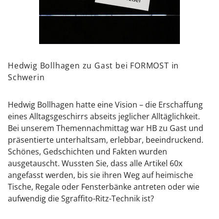
wiederum macht sie zu zeitlosen Designklassikern, die
den Alltag verschönern.
Nach ihrer Ausbildung an der Fachschule Höhr-
Grenzhausen bei Berdel und Bollenbach folgen
Hedwig Bollhagen zu Gast bei FORMOST in
Anstellungen in Steingutfabriken, Manufakturen und
Schwerin
Werkstätten.
Im Jahr 1934 gründet Hedwig Bollhagen ihre HB-
Hedwig Bollhagen hatte eine Vision – die Erschaffung
Werkstätten für Keramik in Marwitz bei Berlin.
eines Alltagsgeschirrs abseits jeglicher Alltäglichkeit.
Drei Jahre später erhält sie ihre erste Goldmedaille auf
Bei unserem Themennachmittag war HB zu Gast und
der Pariser Weltausstellung, auf die weitere
präsentierte unterhaltsam, erlebbar, beeindruckend.
Auszeichnungen folgen.
Schönes, Gedschichten und Fakten wurden
ausgetauscht. Wussten Sie, dass alle Artikel 60x
Nach der Verstaatlichung 1977 folgt 1992 die Re-
angefasst werden, bis sie ihren Weg auf heimische
Privatisierung der HB-Werkstätten.
Tische, Regale oder Fensterbänke antreten oder wie
Hedwig Bollhagen wird damit die Ãlteste
aufwendig die Sgraffito-Ritz-Technik ist?
Unternehmens(neu)gründerin Deutschlands.