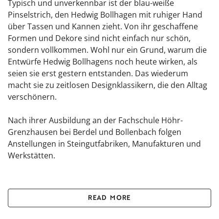
Typisch und unverkennbar ist der blau-weiße
Pinselstrich, den Hedwig Bollhagen mit ruhiger Hand
über Tassen und Kannen zieht. Von ihr geschaffene
Formen und Dekore sind nicht einfach nur schön,
sondern vollkommen. Wohl nur ein Grund, warum die
Entwürfe Hedwig Bollhagens noch heute wirken, als
seien sie erst gestern entstanden. Das wiederum
macht sie zu zeitlosen Designklassikern, die den Alltag
verschönern.
Nach ihrer Ausbildung an der Fachschule Höhr-
Grenzhausen bei Berdel und Bollenbach folgen
Anstellungen in Steingutfabriken, Manufakturen und
Werkstätten.
Im Jahr 1934 gründet Hedwig Bollhagen ihre HB-
Werkstätten für Keramik in Marwitz bei Berlin.
READ MORE
Drei Jahre später erhält sie ihre erste Goldmedaille auf
der Pariser Weltausstellung, auf die weitere