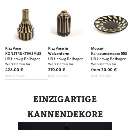
Ritz Vase
Ritz Vase in
Mocca/-
KONSTRUKTIVISMUS
Walzenform
Kakaountertasse 558
HB Hedwig Bollhagen
HB Hedwig Bollhagen
HB Hedwig Bollhagen
Werkstätten für
Werkstätten für
Werkstätten für
Keramik
Keramik
Keramik
428.00 €
370.00 €
from 20.00 €
(incl. 19% VAT)
(incl. 19% VAT)
(incl. 19% VAT)
EINZIGARTIGE
KANNENDEKORE