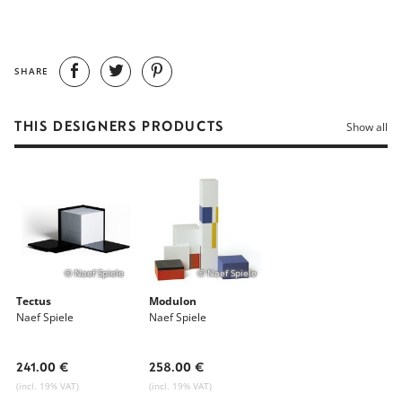
Teilungen zusammen, die im Goldenen Schnitt
zueinander stehen.
SHARE
THIS DESIGNERS PRODUCTS
Show all
© Naef Spiele
© Naef Spiele
Tectus
Modulon
Naef Spiele
Naef Spiele
241.00 €
258.00 €
(incl. 19% VAT)
(incl. 19% VAT)