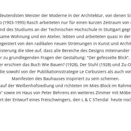
bedeutendsten Meister der Moderne in der Architektur, von denen S
 (1903-1995) Rasch arbeiteten nur für einen kurzen Zeitraum von
nd des Studiums an der Technischen Hochschule in Stuttgart gegrü
nsame Wohnung und ein Atelier, lebten und arbeiteten quasi in de
geistert von den radikalen neuen Strömungen in Kunst und Archit
isterung die Idee auf, dass alle Bereiche des Designs miteinander
r zu grundlegenden Fragen der Gestaltung: "Der gefesselte Blick"
r erschien das Buch Wie Bauen? (1928), Der Stuhl (1928) und Zu-Off
ie sowohl von der Publikationsstrategie Le Corbusiers als auch vo
Manifesten des Bauhauses inspiriert zu sein scheinen.
e auf der Weißenhofsiedlung und richteten im Mies-Block im Rah
n“ sowie im Haus von Peter Behrens ein weiteres Zimmer mit Möbe
t der Entwurf eines Freischwingers, den L & C STendal heute noch