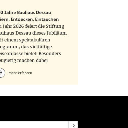
00 Jahre Bauhaus Dessau
iern, Entdecken, Eintauchen
 Jahr 2026 feiert die Stiftung
auhaus Dessau dieses Jubiläum
it einem spektakulären
ogramm, das vielfältige
iseanlässe bietet: Besonders
eugierig machen dabei
cettenreiche Ausstellungen,
mehr erfahren
ste, Konzerte und
erformances. Unter der
berschrift „An die Substanz“
tehen Materialien der Moderne
nd Gegenwart in einem
berraschenden Fokus, der
taunen macht.
NEWSLETTERANMELDUNG