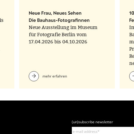
Neue Frau, Neues Sehen
1
is
Die Bauhaus-Fotografinnen
Fe
Neue Ausstellung im Museum
Im
für Fotografie Berlin vom
B
17.04.2026 bis 04.10.2026
m
n
Pr
Re
n
fa
mehr erfahren
Fe
P
Ü
s
u
ü
S
(un)subscribe newsletter