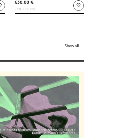
630.00 €
(incl. 19% VAT)
Show all
 Deutsches Museum, München, Archiv, CD_61169 /
Grafik: Heimann + Schwantes