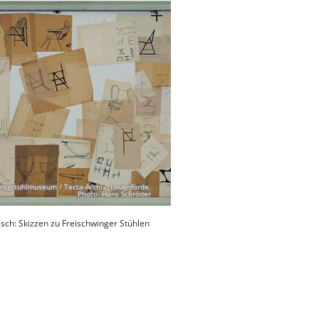
ragstuhlmuseum / Tecta-Archiv, Lauenförde,
Photo: Hans Schröder
sch: Skizzen zu Freischwinger Stühlen