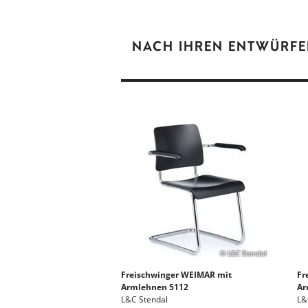
NACH IHREN ENTWÜRF
© L&C Stendal
Freischwinger WEIMAR mit
Fr
Armlehnen 5112
Ar
L&C Stendal
L&