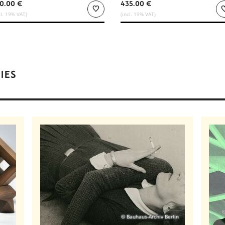
0.00 €
435.00 €
cl. 19% VAT)
(incl. 19% VAT)
IES
©
© Bauhaus-Archiv Berlin