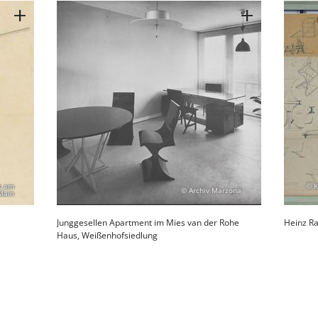
t am
© K
© Archiv Marzona
Main
Junggesellen Apartment im Mies van der Rohe
Heinz Ra
Haus, Weißenhofsiedlung