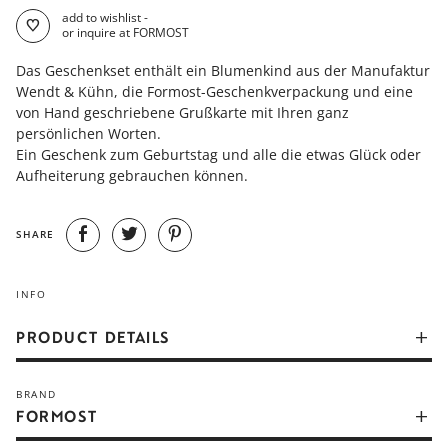
add to wishlist -
or inquire at FORMOST
Das Geschenkset enthält ein Blumenkind aus der Manufaktur
Wendt & Kühn, die Formost-Geschenkverpackung und eine
von Hand geschriebene Grußkarte mit Ihren ganz
persönlichen Worten.
Ein Geschenk zum Geburtstag und alle die etwas Glück oder
Aufheiterung gebrauchen können.
SHARE
INFO
PRODUCT DETAILS
Bestandteile
: Blumenkind aus der Manufaktur Wendt &
BRAND
Kühn, Formost-Geschenkverpackung und eine von Hand
FORMOST
geschriebene Grußkarte.