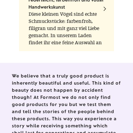
Handwerkskunst
Diese kleinen Vögel sind echte
Schmuckstücke: farbenfroh,
filigran und mit ganz viel Liebe
gemacht. In unserem Laden
findet ihr eine feine Auswahl an
Glasvögeln der Marken Scheler
Ambient Lauscha und Thüringer
Weihnacht aus der
Waldglasbläserei – zwei
We believe that a truly good product is
Werkstätten, die für
inherently beautiful and useful. This kind of
traditionelles Handwerk und
beauty does not happen by accident
liebevolle Detailarbeit stehen.
though! At Formost we do not only find
good products for you but we test them
and tell the stories of the people behind
these products. This way you experience a
story while receiving something which
shall last for generations and accumulate