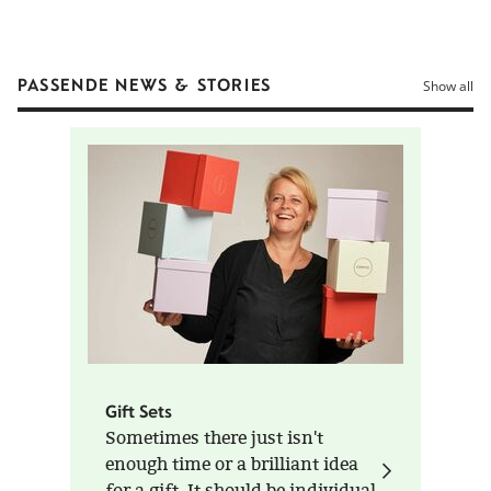
PASSENDE NEWS & STORIES
Show all
Gift Sets
Sometimes there just isn't
enough time or a brilliant idea
for a gift. It should be individual,