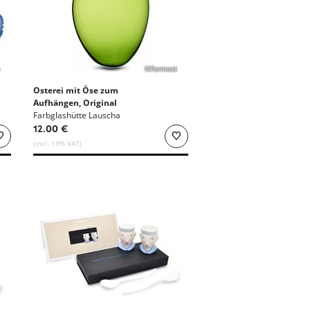
©Formost
Osterei mit Öse zum
Aufhängen, Original
Thüringer Waldglas
Farbglashütte Lauscha
12.00 €
(incl. 19% VAT)