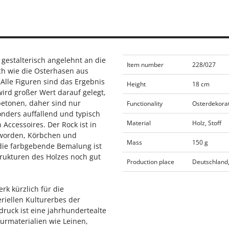
gestalterisch angelehnt an die
Item number
228/027
h wie die Osterhasen aus
 Alle Figuren sind das Ergebnis
Height
18 cm
ird großer Wert darauf gelegt,
betonen, daher sind nur
Functionality
Osterdekora
nders auffallend und typisch
Material
Holz, Stoff
 Accessoires. Der Rock ist in
 worden, Körbchen und
Mass
150 g
die farbgebende Bemalung ist
trukturen des Holzes noch gut
Production place
Deutschland,
k kürzlich für die
riellen Kulturerbes der
ruck ist eine jahrhundertealte
turmaterialien wie Leinen,