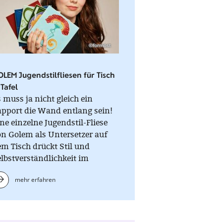
©formost
LEM Jugendstilfliesen für Tisch
Tafel
 muss ja nicht gleich ein
apport die Wand entlang sein!
ne einzelne Jugendstil-Fliese
on Golem als Untersetzer auf
m Tisch drückt Stil und
lbstverständlichkeit im
glichen Gebrauch aus.
mehr erfahren