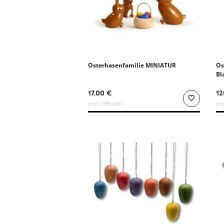
Osterhasenfamilie MINIATUR
Os
Bl
17.00 €
12
(incl. 19% VAT)
(in