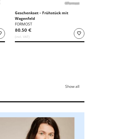
©Formost
Geschenkset – Frühstück mit
Wagenfeld
FORMOST
80.50 €
(incl. VAT)
Show all