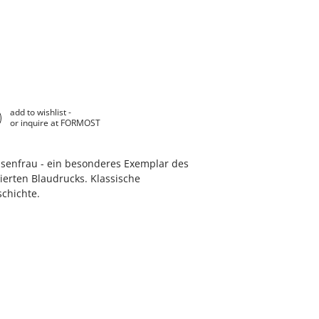
add to wishlist -
or inquire at FORMOST
senfrau - ein besonderes Exemplar des
erten Blaudrucks. Klassische
schichte.