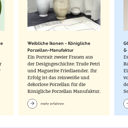
ne
Weibliche Ikonen - Königliche
GO
Porzellan-Manufaktur
& 
Ein Portrait zweier Frauen aus
Es
r
der Designgeschichte: Trude Petri
R
r
und Maguerite Friedlaender. Ihr
Ei
Erfolg ist das reinweiße und
v
d
dekorlose Porzellan für die
de
Königliche Porzellan Manufaktur.
Se
Parallel zu Friedländers
tä
mehr erfahren
ikonischer Vaseserie HALLE,
entwarf Petri das Geschirr
URBINO.