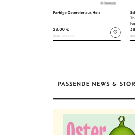
© Formost
Farbige Ostereier aus Holz
Sc
Th
De
Fa
28.00 €
38
(incl. 19% VAT)
(in
PASSENDE NEWS & STOR