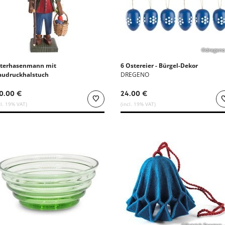
©dregeno
terhasenmann mit
6 Ostereier - Bürgel-Dekor
audruckhalstuch
DREGENO
0.00 €
24.00 €
cl. 19% VAT)
(incl. 19% VAT)