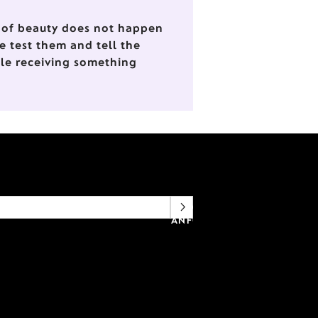
nd of beauty does not happen
e test them and tell the
ile receiving something
NEWSLETTERANMELDUNG
ANFORDERN