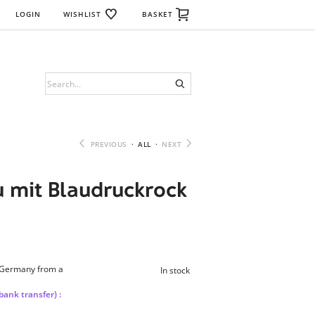
LOGIN
WISHLIST
BASKET
PREVIOUS
·
ALL
·
NEXT
 mit Blaudruckrock
n Germany from a
In stock
bank transfer) :