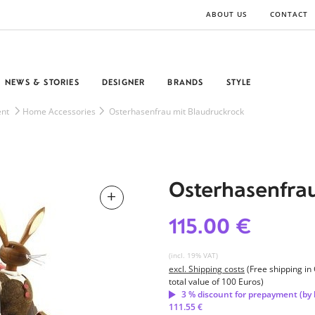
ABOUT US
CONTACT
NEWS & STORIES
DESIGNER
BRANDS
STYLE
nt
Home Accessories
Osterhasenfrau mit Blaudruckrock
Osterhasenfrau
115.00 €
(incl. 19% VAT)
excl. Shipping costs
(Free shipping i
total value of 100 Euros)
3 % discount for prepayment (by 
111.55 €